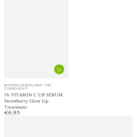
Venditore:
BIOVÈNE BARCELONA | THE
CONSCIOUS™
1% VITAMIN C LIP SERUM
Strawberry Glow Lip
Treatment
€6,95
Prezzo
regolare