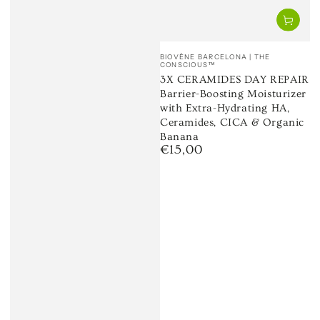
Venditore:
BIOVÈNE BARCELONA | THE
CONSCIOUS™
3X CERAMIDES DAY REPAIR
Barrier-Boosting Moisturizer
with Extra-Hydrating HA,
Ceramides, CICA & Organic
Banana
€15,00
Prezzo
regolare