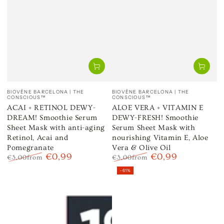
Venditore:
Venditore:
BIOVÈNE BARCELONA | THE
BIOVÈNE BARCELONA | THE
CONSCIOUS™
CONSCIOUS™
ACAI + RETINOL DEWY-
ALOE VERA + VITAMIN E
DREAM! Smoothie Serum
DEWY-FRESH! Smoothie
Sheet Mask with anti-aging
Serum Sheet Mask with
Retinol, Acai and
nourishing Vitamin E, Aloe
Pomegranate
Vera & Olive Oil
€0,99
€0,99
€3,00
from
€3,00
from
Prezzo
Il
Prezzo
Il
–61%
regolare
prezzo
regolare
prezzo
di
di
liquidazione
liquidazione