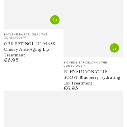
Venditore:
BIOVÈNE BARCELONA | THE
CONSCIOUS™
0.5% RETINOL LIP MASK
Cherry Anti-Aging Lip
Treatment
€6,95
Prezzo
Venditore:
BIOVÈNE BARCELONA | THE
regolare
CONSCIOUS™
1% HYALURONIC LIP
BOOST Blueberry Hydrating
Lip Treatment
€6,95
Prezzo
regolare