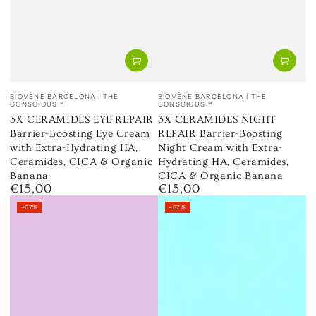
Venditore:
Venditore:
BIOVÈNE BARCELONA | THE
BIOVÈNE BARCELONA | THE
CONSCIOUS™
CONSCIOUS™
3X CERAMIDES EYE REPAIR
3X CERAMIDES NIGHT
Barrier-Boosting Eye Cream
REPAIR Barrier-Boosting
with Extra-Hydrating HA,
Night Cream with Extra-
Ceramides, CICA & Organic
Hydrating HA, Ceramides,
Banana
CICA & Organic Banana
€15,00
€15,00
Prezzo
Prezzo
regolare
regolare
–67%
–67%