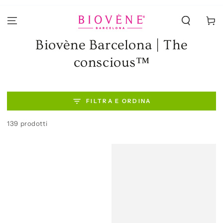
PASSA AL
CONTENUTO
Carello
Collezione:
Biovène Barcelona | The
conscious™
FILTRA E ORDINA
139 prodotti