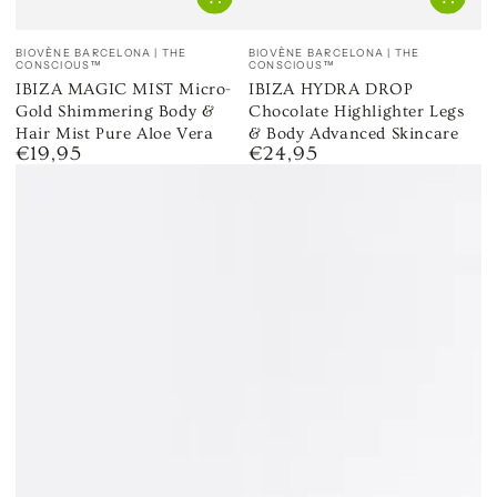
Venditore:
Venditore:
BIOVÈNE BARCELONA | THE
BIOVÈNE BARCELONA | THE
CONSCIOUS™
CONSCIOUS™
IBIZA MAGIC MIST Micro-
IBIZA HYDRA DROP
Gold Shimmering Body &
Chocolate Highlighter Legs
Hair Mist Pure Aloe Vera
& Body Advanced Skincare
€19,95
€24,95
Prezzo
Prezzo
regolare
regolare